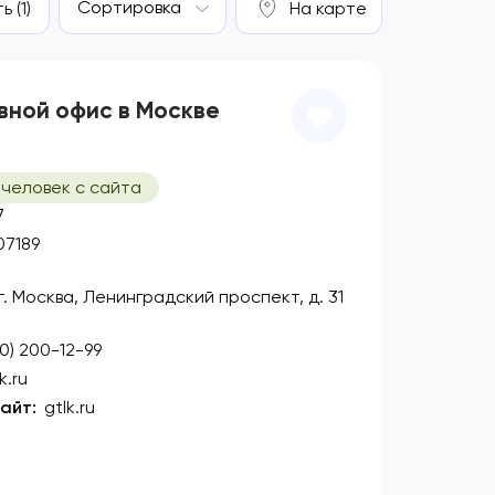
Сортировка
 (1)
На карте
вной офис в Москве
 человек с сайта
7
07189
 г. Москва, Ленинградский проспект, д. 31
00) 200-12-99
k.ru
айт:
gtlk.ru