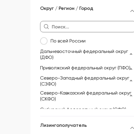
Морской и речной транспорт
Округ / Регион / Город
Мототехника и техника для
активного отдыха
Недвижимость
По всей России
Оборудование
Дальневосточный федеральный округ
Прицепы и полуприцепы
(ДФО)
Сельскохозяйственная техника
Приволжский федеральный округ (ПФО)
Складская техника
Северо-Западный федеральный округ
(СЗФО)
Спецтехника
Северо-Кавказский федеральный округ
(СКФО)
Сибирский федеральный округ (СФО)
Уральский федеральный округ (УФО)
Лизингополучатель
Центральный федеральный округ (ЦФО)