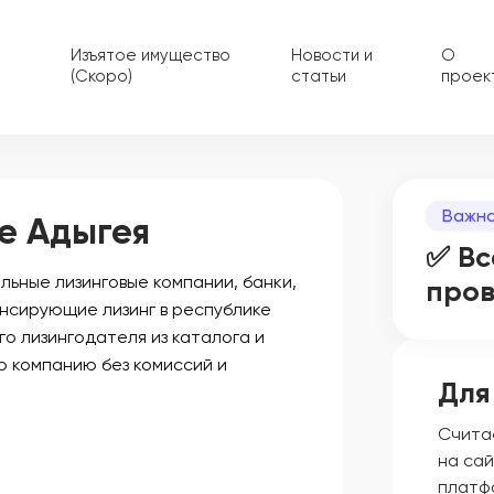
Изъятое имущество
Новости и
О
(Скоро)
статьи
проек
Важна
е Адыгея
✅ Вс
ьные лизинговые компании, банки,
про
нсирующие лизинг в республике
го лизингодателя из каталога и
ю компанию без комиссий и
Для
Счита
на сай
платф