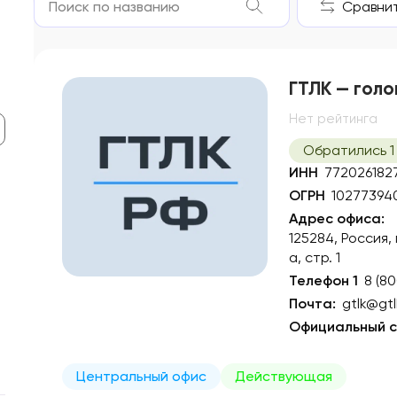
Сравнить
ГТЛК — голо
Нет рейтинга
Обратились 1
ИНН
772026182
ОГРН
10277394
Адрес офиса:
125284, Россия,
а, стр. 1
Телефон 1
8 (8
Почта:
gtlk@gtl
Официальный с
Центральный офис
Действующая