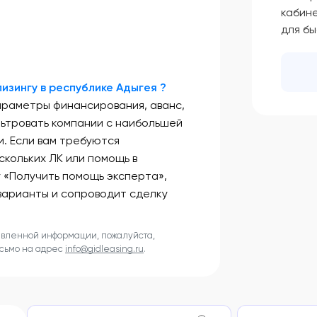
кабин
для б
изингу в республике Адыгея ?
араметры финансирования, аванс,
льтровать компании с наибольшей
. Если вам требуются
скольких ЛК или помощь в
у «Получить помощь эксперта»,
варианты и сопроводит сделку
авленной информации, пожалуйста,
исьмо на адрес
info@gidleasing.ru
.